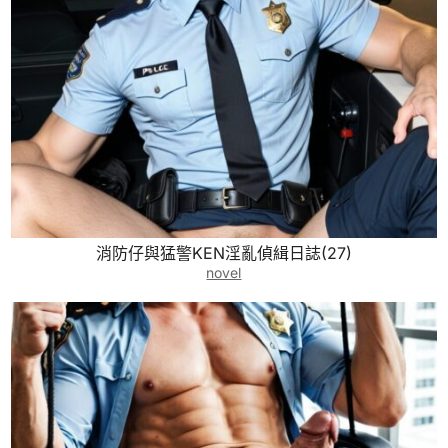
消防仔與猛警KEN淫亂偵緝日誌(27)
novel