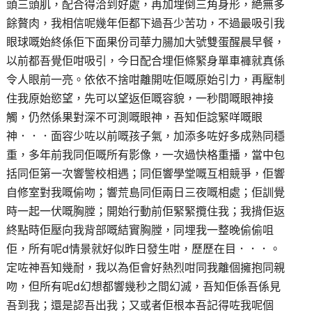
頭三頭肌，配合得洽到好處，再加埋倒三角身形，絶無多
餘贅肉，我相信呢幾年佢都下過吾少苦功，不過最吸引我
眼球嘅始終係佢下面果份司華力腸加大號雙蛋醒晨早餐，
以前都吾覺佢咁吸引，今日配合埋佢條緊身單車褲就真係
令人眼前一亮。依依不捨咁離開咗佢嘅原始引力，再壓制
住我原始慾望，先可以望返佢嘅容貌，一秒間嘅眼神接
觸，仍然係果對深不可測嘅眼神，吾知佢諗緊咩嘅眼
神．．．面容少咗以前嘅孩子氣，加添多咗好多成熟同穩
重，多年前我同佢嘅所有影像，一次過快格重播，當中包
括同佢第一次響警校相遇；同佢響學堂嘅互相競爭，佢響
自修室對我嘅偷吻；響荒島同佢兩日三夜嘅相處；佢訓覺
時一起一伏嘅胸膛；開始行動前佢緊緊攬住我；我揹佢返
終點時佢壓向我背部嘅結實胸膛，同埋我一整晚偷偷咀
佢，所有呢d情景就好似昨日發生咁，歷歷在目．．．。
定咗神吾知幾耐，我以為佢會好熱烈咁同我離個擁抱同親
吻，但所有呢d幻想都響幾秒之間幻滅，吾知佢係吾係見
吾到我；還是認吾出我；又或者佢根本吾記得咗我呢個