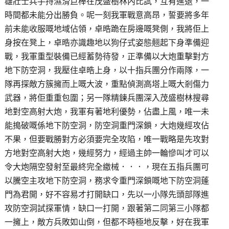
雄壯士兵手持濕滑巨棒在茂盛樹林內比試，互有進退，一
時間都未能分出勝負。呢一刻我軍戰意高昂，誓要將多年
前未能收服嘅地域佔領，卓晧跪在房邊嘅凳側，我將佢上
身按在凳上，卓晧亦識趣地以狗仔式姿態翹起下身準備迎
戰，我軍重型裝備已經蓄勢待發，正準備以大炮重擊對方
地下防空洞，我壓住卓晧上身，以十指兵團分作兩隊，一
隊再探敵方簇擁而上嘅大波，重點偵測高塔上嘅大剎傷力
武器，將佢重重包圍；另一隊精鍊兵團深入茂盛樹林搜尋
地對空高射大炮，我軍有著地利優勢，佔盡上風，唯一未
能搗破嘅係地下防空洞，防空洞重門深鎖，大炮幾經攻佔
不果，但要戰勝對方必須要完全攻陷，唯一戰略是先攻對
方地對空高射大炮，幾經努力，經過主帥一輪慘叫才可以
令大炮隔空發射至最終完全繳械．．．，現在五指兵團可
以騰空主攻地下防空洞，務求令重門深鎖嘅地下防空洞蓬
門為君開，好不容易才打開缺口，先以一小隊先頭部隊進
攻防空洞試探軍情，缺口一打開，跟著第二同第三小隊都
一擁上，敵方兵敗如山倒，但都不時極地反擊，好在我軍