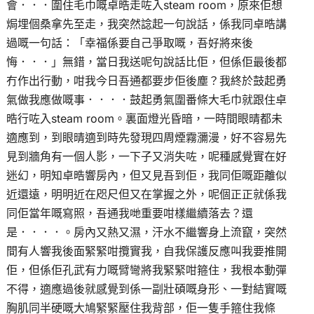
會．．．圍住毛巾嘅卓晧走咗入steam room，原來佢想
焗埋個桑拿先至走，我突然諗起一句說話，係我同卓晧講
過嘅一句話：「幸福係要自己爭取嘅，吾好將來後
悔．．．」無錯，當日我送呢句說話比佢，但係佢最後都
冇作出行動，咁我今日吾通都要步佢後塵？我終於鼓起勇
氣做我應做嘅事．．．．鼓起勇氣圍番條大毛巾就跟住卓
晧行咗入steam room。裏面燈光昏暗，一時間眼晴都未
適應到，到眼晴適到時先發現四周煙霧瀰漫，好不容易先
見到牆角有一個人影，一下子又消失咗，呢種感覺實在好
迷幻，明知卓晧響房內，但又見吾到佢，我同佢嘅距離似
近還遠，明明近在咫尺但又在掌握之外，呢個正正就係我
同佢當年嘅寫照，吾通我哋重要咁樣繼續落去？還
是．．．．。房內又熱又濕，汗水不繼響身上流竄，突然
間有人響我後面緊緊咁攬實我，自我保護反應叫我要推開
佢，但係佢孔武有力嘅臂彎將我緊緊咁箍住，我根本動彈
不得，適應過後就感覺到係一副壯碩嘅身形、一對結實嘅
胸肌同半硬嘅大鳩緊緊壓住我背部，佢一隻手箍住我條