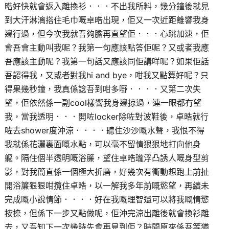
晧好快就會返入離換衫．．．不出我所料，幾分鐘後就見
到大汗淋漓搭住毛巾嘅卓晧出現，佢又一次近距離響我身
邊行過，但今次我就吾夠膽再直望佢．．．心跳加速，佢
會吾會主動叫我呢？我第一句應該點答佢呢？又或者我應
吾應該主動呢？我第一句話又應該同佢講咩呢？如果佢話
吾認得我，又或者對我hi and bye，咁我又點算好呢？只
得果幾秒鐘，我真係諗吾到咁多嘢．．．．又第二次失
望，佢依然係一副cool樣響我身邊掠過，連一眼都冇望
我，當我透明．．．開咗locker除咗對波鞋後，卓晧就行
咗去shower度沖涼．．．．聽住沙沙嘅水聲，我恨不得
我就係花灑裏面嘅水點，可以毫不留情狠狠地打向他身
軀。隔住個半透明嘅浴簾，望住卓晧瓏浮凸誘人嘅身型剪
影，對我簡直係一個極大折磨，好幾次有衝動想跑上前扯
開浴簾狠狠咁攬住卓晧，以一解我多年前嘅慾望，再續未
完成嘅小說情節．．．．好在我嘅理智還可以將我嘅情慾
按捺，但係下一步又點做呢，佢沖完涼出離後就會換衫離
去，又吾知下一次幾時先會再見到佢？時間原來係吾等猶