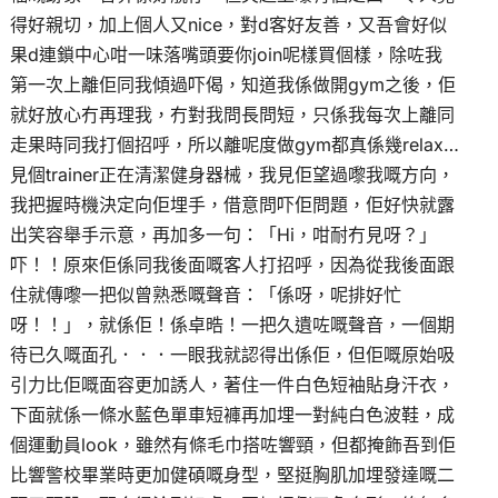
得好親切，加上個人又nice，對d客好友善，又吾會好似
果d連鎖中心咁一味落嘴頭要你join呢樣買個樣，除咗我
第一次上離佢同我傾過吓偈，知道我係做開gym之後，佢
就好放心冇再理我，冇對我問長問短，只係我每次上離同
走果時同我打個招呼，所以離呢度做gym都真係幾relax…
見個trainer正在清潔健身器械，我見佢望過嚟我嘅方向，
我把握時機決定向佢埋手，借意問吓佢問題，佢好快就露
出笑容舉手示意，再加多一句：「Hi，咁耐冇見呀？」
吓！！原來佢係同我後面嘅客人打招呼，因為從我後面跟
住就傳嚟一把似曾熟悉嘅聲音：「係呀，呢排好忙
呀！！」，就係佢！係卓晧！一把久遺咗嘅聲音，一個期
待已久嘅面孔．．．一眼我就認得出係佢，但佢嘅原始吸
引力比佢嘅面容更加誘人，著住一件白色短袖貼身汗衣，
下面就係一條水藍色單車短褲再加埋一對純白色波鞋，成
個運動員look，雖然有條毛巾搭咗響頸，但都掩飾吾到佢
比響警校畢業時更加健碩嘅身型，堅挺胸肌加埋發達嘅二