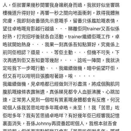
人，佢就響果幾秒間響我身邊刷身而過，我就好似坐響跳
樓機道升得好好，再響一秒之間向地面衝刺，跌得我體無
完膚，我即刻收番頭先示意嘅手，留番只係尷尬嘅表情，
望住卓晧嘅背影越行越遠．．．睇離佢同trainer又吾似係
好熟，打完招呼後就各自活動，trainer繼續佢嘅工作，卓
晧就開始熱身．．．我果一刻真係吾知點算好，究竟係上
前同佢相認？還是．．．等佢主動．．．但機不可失，下
次再遇到佢又吾知要等幾耐，．．．諗咗一陣間，我就決
定咗我下一步嘅行動．．．我繼續做機，暗中偷望吓佢，
但又吾可以咁明目張膽咁著跡，唉．．．．．
我繼續做機，見卓晧都已經做到汗衫盡濕，將成個胸肌同
腹肌嘅線條表露無遺，真係睇見都令人血脈沸騰、心跳加
速，正常男人見到一個咁有質素嘅身體都會有反應，何況
呢個人係我苦思咗咁多年嘅卓晧。未至！！我「苦思」咗
佢咁多年？我有苦思過卓晧咩？有好幾年佢已經響我記憶
裏面消失，吾係Johnny再提番起呢個人，我根本就吾會