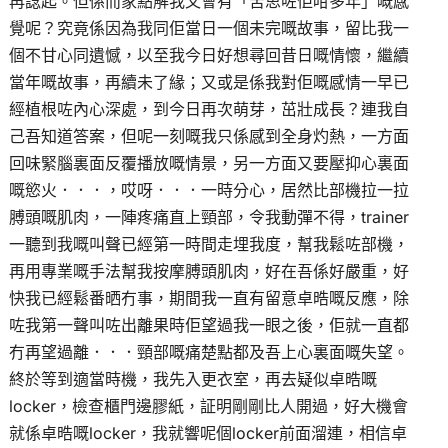
再諗起。但係而家點解我又會有「苦思咗佢咁多年」嘅感
覺呢？究竟係因為我同佢當日一個未完嘅故事，留比我一
個不甘心同遺憾，以至我今日好想尋回昔日嘅情懷，繼續
當年嘅故事，再續未了緣；又或是係我對佢嘅感情一早已
經植根咗內心深處，到今日再次萌芽，茁壯成長？連我自
己吾知道答案，但呢一刻嘅我只係感到全身灼熱，一方面
回味緊腦裏面反覆播放嘅情景，另一方面又要壓抑心裏面
嘅慾火．．．，哎呀．．．一時分心，居然比部機拉一拉
膊頭嘅肌肉，一陣疼痛直上頸部，令我動彈不得，trainer
一聽到我嘅叫聲已經第一時間走埋我度，幫我鬆咗部機，
再用專業嘅手法幫我按摩膊頭肌肉，好在吾係好嚴重，好
快我已經鬆番晒冇事，期間我一直有留意卓晧嘅反應，除
咗我第一聲叫咗出離果時佢望過我一眼之後，佢就一直都
冇再望過離．．．頸部嘅痛楚點都及吾上心裏面嘅失望。
終於等到適當時機，我先入更衣室，再去疑似卓晧嘅
locker，檢查櫃門邊膠紙，証明剛剛比人開過，好大機會
就係卓晧嘅locker，我就響呢個locker前面溜連，相信卓