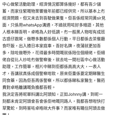
中心做緊活動助理，經濟情況都算係幾好，都有吾少儲
蓄，而家住緊嘅物業響幾年前都已經供完，所以基本上冇
經濟問題，但又未去到吾駛做果隻。佢吾係經常同黃sir見
面，只係用whatsApp溝通，不過就用咗好多暗語，其他
人根本睇吾明。卓晧為人好低調，冇一般黑人物咁有成班
古惑仔跟尾，做嘢多數都係個人行動，平日都係去茶餐廳
食吓飯，出入揸日本家庭車，吾好名牌，夜蒲就更加吾
多，除咗做嘢外，花得最多時間嘅就係陪住個細佬。佢細
佬自從比人炒咗冇做警察後，就去咗一間社區中心做活動
助理，工作簡單，相片中睇到佢都係高高大大，一表人
才，吾講就真係成個警察咁款，原來佢重係要定期睇醫生
同食藥，因為佢吾再係警察，所以都係睇私家醫生，醫葯
費對卓晧離講嘅負擔都吾輕。
我決定吾將呢單料講比阿頭知，正如Johnny講，到呢一
刻都未肯定阿頭會吾會係佢哋嘅同路人，我都吾想咁快打
草驚蛇，到時害咗卓晧咪大件事？而家唯有瞞住阿頭去做