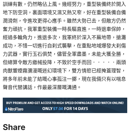
訓練有數，仍然略佔上風。幾經努力，重型裝備終於開入
地下防空洞，裏面環境又濕又熱又窄，好在重型裝備自備
潤滑劑，令進攻更得心應手。雖然大勢已去，但敵方仍然
奮力頑抗，我軍重型裝備一時長驅直進，一時退車保帥，
經過多輪角力，進退多次，我軍終於深入不蕪地帶，搶灘
成功，不惜一切進行自刹式襲擊，在重點地域爆發大刹傷
力武器，實行玉石俱焚，儘管全軍盡墨，未能大獲全勝，
但總算令敵方繳械投降，不致於空手而回．．．．．兩頭
肉獸響煙霧瀰漫嘅迷幻環境下，雙方情慾已經掩蓋理智，
將多年前未能了結嘅心事孤注一擲，現在我倆只有以喘息
聲音代替講話，作最最深層嘅溝通。
Share