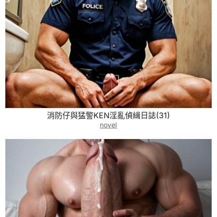
消防仔與猛警KEN淫亂偵緝日誌(31)
novel