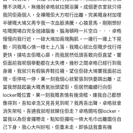
豫不決嘅人，無幾耐卓晧就拉開浴簾，成個更衣室就只得
我同佢兩個人，全裸嘅佢大方咁行出離，完美嘅身材加埋
半硬嘅大鳩又再令我一次血脈沸騰，心猿意馬，剛剛想好
咗嘅開場白完全抛諸腦後，腦海頓時一片空白．．．卓晧
慢慢向我行近，一碌大鳩加兩塊胸肌，一邊行一邊上下晃
動，同我嘅心情一樣七上八落，我嘅心就比佢嘅步伐行得
更快，撲咗去佢嘅心扉，而我居然低頭吾敢向佢直望，響
佢面前我呢個舉動都在太失禮，幾秒之間卓晧已經行到我
身邊，我就只有假裝弄鞋拉襪，望住佢碌大鳩響我面前出
現，佢停咗一停，果一刻我個心就緊張到快要跳出離，正
當我想鼓起最大嘅勇氣抬頭望佢，佢居然繼續行向佢
locker嘅位置，果一刻我嘅表情有幾滑稽，連我自己都想
像得到，吾知卓浩又見吾見到呢？我再吾出聲，卓晧就會
消失架啦，吾通我就咁就睇住佢走？卓晧開咗個locker，
當我以為佢會攞嘢走，點知佢攞咗一條大毛巾出離圍住自
己下身，我心大叫好啦，佢重未走，即係話我重有機