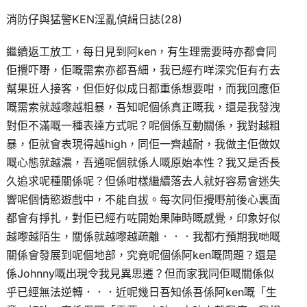
消防仔與猛警KEN淫亂偵緝日誌(28)
繼續返工放工，每日見到阿ken，有生理需要時亦都會同
佢攪吓嘢，佢嘅需索亦都吾細，我已經冇咩深究佢有冇去
幫果班人接客，但佢好似成日都重係想要咁，而我回應佢
嘅需索就越嚟越粗暴，吾知呢個係真正嘅我，還是我發洩
對佢不滿嘅一種表達方式呢？呢個係互動關係，我對越粗
暴，佢就會表現得越high，同佢一齊越耐，我做主佢做奴
嘅心態就越濃，吾通呢個就係人嘅原始本性？我又是否長
久追求呢種關係呢？但係咁樣繼續落去人就好容易會迷失
響呢個情慾遊戲中，不能自拔。每次同佢攪嘢前後心裏面
都會有掙扎，對佢已經冇咗開始果陣時嘅感覺，印象好似
越嚟越陌生，關係就越嚟越疏離．．．我都冇預期我哋嘅
關係會發展到呢個地部，究竟呢個係阿ken嘅問題？還是
係Johnny嘅出現令我見異思遷？但而家我同佢嘅關係似
乎已經無法逆轉．．．近呢幾日吾知係吾係阿ken嘅「生