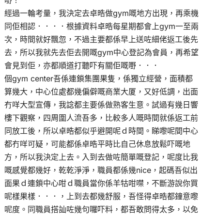
嘢！
經過一輪考量，我決定去卓晧做gym嘅地方出現，再乘機
同佢相認．．．．根據資料卓晧每星期都會上gym一至兩
次，時間就好飄忽，不過主要都係早上送咗細佬返工後先
去，所以我就先去佢去開嘅gym中心登記為會員，再希望
會見到佢，亦都順道打聽吓有關佢嘅嘢．．．
個gym center吾係連鎖集團果隻，係獨立經營，面積都
算幾大，中心位處都幾偏僻嘅商業大厦，又好低調，出面
冇咩大型宣傳，我諗都主要係做熟客生意。試過有幾日響
樓下觀察，四周圍人流吾多，比較多人嘅時間就係返工前
同放工後，所以卓晧都似乎避開呢ｄ時間。睇嚟呢間中心
都冇咩可疑，可能都係卓晧平時比自己休息放鬆吓嘅地
方，所以我決定上去。入到去做咗簡單嘅登記，呢度比我
嘅感覺都幾好，乾乾淨淨，職員都係幾nice，起碼吾似出
面果ｄ連鎖中心咁ｄ職員當你係羊牯咁噤，不斷游說你買
呢樣果樣．．．，上到去都幾舒服，吾怪得卓晧都鐘意嚟
呢度。同職員搭訕咗幾句囉吓料，都吾敢問得太多，以免