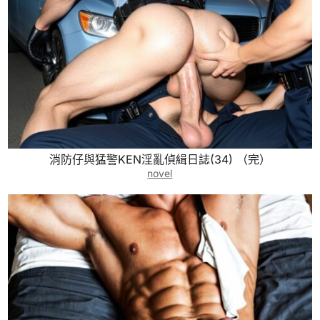
消防仔與猛警KEN淫亂偵緝日誌(34) （完）
novel