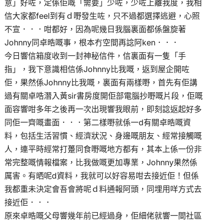
意」好咗，定係佢嘅「需要」少咗，少咗上離我度，我相
信大家都feel到有ｄ嘢發生咗，只不過都選擇逃避，心照
不宣．．．咁都好，因為呢幾日我腦裏面都係盤旋著
Johnny同卓晧嘅事，根本冇空間再諗阿ken．．．
今日響信箱度收到一封神秘信件，信裏面有一隻「手
指」，我下意識相信係Johnny比我嘅，返到屋企開咗
佢，果然係Johnny比我嘅，裏面有兩樣嘢，首先有佢講
過有關卓哠潛入黃sir書房度開佢部電腦抄嘢嘅片段，佢嘅
面容響咁多年之後再一次出現響我眼前，即刻諗返起好多
同佢一齊嘅畫面．．．第二樣嘢就係一d有關卓晧嘅資
料，包括生活習慣、經濟狀況、身邊嘅朋友、經常接觸嘅
人，連平時經常打躉同食嘢嘅地方都有，其本上係一份非
常完整嘅情報檔案，比我做嘅更加專業，Johnny果然係
厲害。有晒呢d資料，我就可以好容易咁去接近佢！但係
我都重未決定會吾會將呢ｄ料通報阿頭，同埋用咩方式去
接近佢．．．
原來卓晧嘅父母響幾年前已經過身，佢細佬就響一間社區