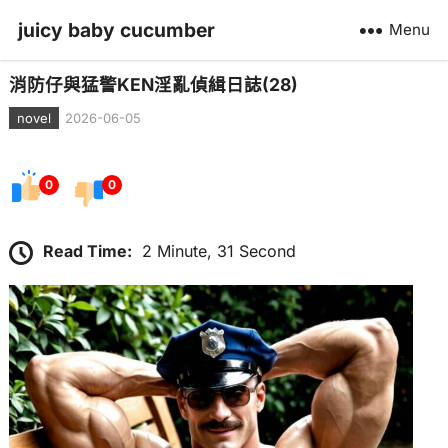
juicy baby cucumber
Menu
消防仔與猛警KEN淫亂偵緝日誌(28)
novel
2026-06-05
0
0
Read Time:
2 Minute, 31 Second