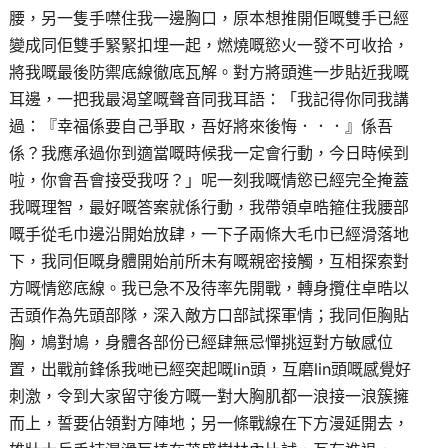
腰，另一隻手噤住我一邊胸口，原本想推開佢嘅雙手已經
變成同佢雙手緊緊扣埋一起，燃燒嘅慾火一發不可收拾，
將我嘅最後防禦底線徹底瓦解。對方將頭進一步貼近我嘅
耳邊，一把我最渴望嘅聲音同我耳語：「我記得你同我講
過：『幸福係要自己爭取，吾好將來後悔．．．』係吾
係？我應承過你到適當嘅時候我一定會行動，今日時候到
啦，你會吾會接受我呀？」呢一刻我嘅情慾已經完全掩蓋
我嘅理智，最好嘅答案就係行動，我帶領卓晧箍住我腰部
嘅手從毛巾邊沿開始放肆，一下子兩條大毛巾已經滑落地
下，我同佢嘅身體開始前所未有嘅親密接觸，互相探索對
方嘅情慾底線。我已急不及待率先開戰，轉身攬住卓晧以
舌頭作為先頭部隊，深入敵方口部試探軍情；我同佢胸貼
胸，鳩對鳩，身體各部份已經肆無忌憚挑逗對方敏感位
置，出戰前鋒係我哋已經突起嘅lin頭，互磨lin頭嘅感覺好
刺激，令到大家留守後方嘅一對大胸肌都一浪接一浪簇擁
而上，誓要佔領對方陣地；另一條戰線在下方漫延開去，