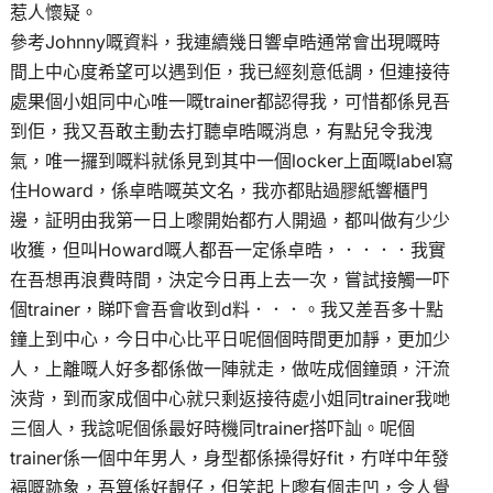
惹人懷疑。
參考Johnny嘅資料，我連續幾日響卓晧通常會出現嘅時
間上中心度希望可以遇到佢，我已經刻意低調，但連接待
處果個小姐同中心唯一嘅trainer都認得我，可惜都係見吾
到佢，我又吾敢主動去打聽卓晧嘅消息，有點兒令我洩
氣，唯一攞到嘅料就係見到其中一個locker上面嘅label寫
住Howard，係卓晧嘅英文名，我亦都貼過膠紙響櫃門
邊，証明由我第一日上嚟開始都冇人開過，都叫做有少少
收獲，但叫Howard嘅人都吾一定係卓晧，．．．．我實
在吾想再浪費時間，決定今日再上去一次，嘗試接觸一吓
個trainer，睇吓會吾會收到d料．．．。我又差吾多十點
鐘上到中心，今日中心比平日呢個個時間更加靜，更加少
人，上離嘅人好多都係做一陣就走，做咗成個鐘頭，汗流
浹背，到而家成個中心就只剩返接待處小姐同trainer我哋
三個人，我諗呢個係最好時機同trainer搭吓訕。呢個
trainer係一個中年男人，身型都係操得好fit，冇咩中年發
褔嘅跡象，吾算係好靚仔，但笑起上嚟有個走凹，令人覺